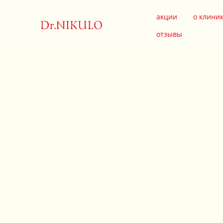
акции
о клини
отзывы