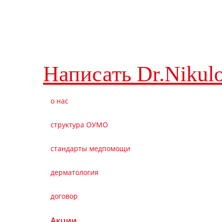
Написать Dr.Nikul
о нас
структура ОУМО
стандарты медпомощи
дерматология
договор
Акции