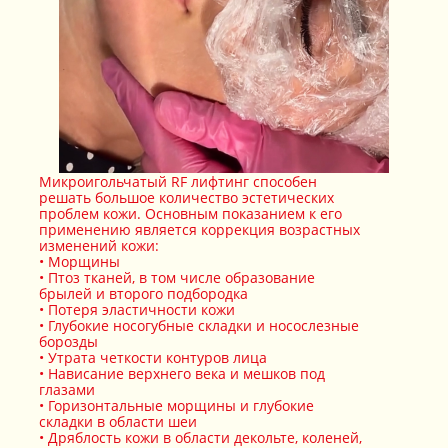
Микроигольчатый RF лифтинг способен
решать большое количество эстетических
проблем кожи. Основным показанием к его
применению является коррекция возрастных
изменений кожи:
Морщины
Птоз тканей, в том числе образование
брылей и второго подбородка
Потеря эластичности кожи
Глубокие носогубные складки и носослезные
борозды
Утрата четкости контуров лица
Нависание верхнего века и мешков под
глазами
Горизонтальные морщины и глубокие
складки в области шеи
Дряблость кожи в области декольте, коленей,