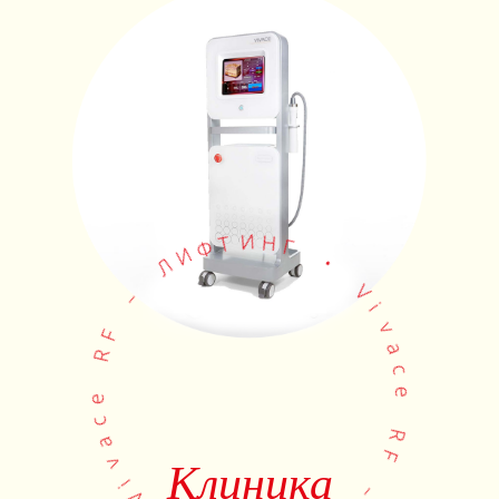
Г
Н
•
И
Т
V
Ф
i
И
v
Л
a
c
–
e
F
R
R
F
e
–
c
Клиника
a
Л