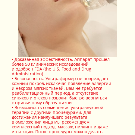
Доказанная эффективность. Аппарат прошел
более 50 клинических исследований
и одобрен FDA (the U.S. Food and Drug
Administration)
Безопасность. Ультраформер не повреждает
кожный покров, исключая появление аллергии
и некроза мягких тканей. Вам не требуется
реабилитационный период, а отсутствие
синяков и отеков позволит быстро вернуться
к привычному образу жизни
Возможность совмещения ультразвуковой
терапии с другими процедурами. Для
достижения наилучшего результата
в омоложении лица мы рекомендуем
комплексный подход: массаж, пиллинг и даже
инъекции. После процедуры можно делать