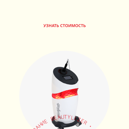
УЗНАТЬ СТОИМОСТЬ
Z
E
R
I
L
Y
•
T
U
R
A
S
E
L
B
-