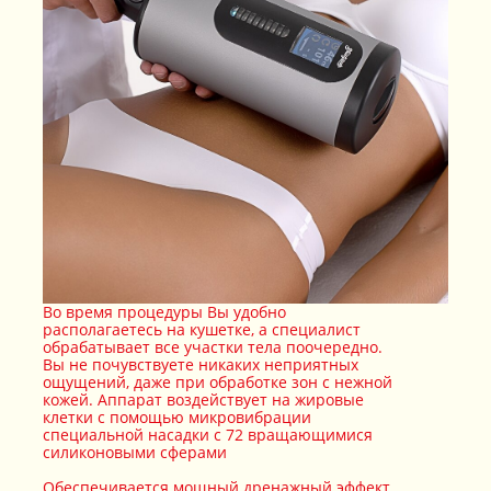
Во время процедуры Вы удобно
располагаетесь на кушетке, а специалист
обрабатывает все участки тела поочередно.
Вы не почувствуете никаких неприятных
ощущений, даже при обработке зон с нежной
кожей. Аппарат воздействует на жировые
клетки с помощью микровибрации
специальной насадки с 72 вращающимися
силиконовыми сферами
Обеспечивается мощный дренажный эффект,