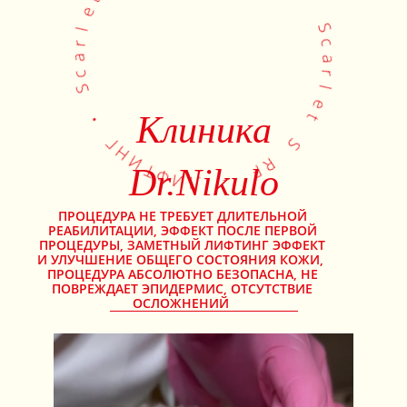
S
c
a
t
r
e
l
l
e
r
t
a
c
S
Клиника
S
R
•
F
Г
–
Н
Dr.Nikulo
И
Л
Т
И
Ф
ПРОЦЕДУРА НЕ ТРЕБУЕТ ДЛИТЕЛЬНОЙ
РЕАБИЛИТАЦИИ, ЭФФЕКТ ПОСЛЕ ПЕРВОЙ
ПРОЦЕДУРЫ, ЗАМЕТНЫЙ ЛИФТИНГ ЭФФЕКТ
И УЛУЧШЕНИЕ ОБЩЕГО СОСТОЯНИЯ КОЖИ,
ПРОЦЕДУРА АБСОЛЮТНО БЕЗОПАСНА, НЕ
ПОВРЕЖДАЕТ ЭПИДЕРМИС, ОТСУТСТВИЕ
ОСЛОЖНЕНИЙ