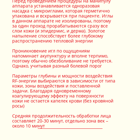
Перед проведением процедуры на манипулу
аппарата устанавливается одноразовая
насадка с микроиглами, которая герметично
упакована и вскрывается при пациенте. Иглы
в данном аппарате не изолированы, поэтому
за один проход прорабатываются сразу все
слои кожи (и эпидермис, и дерма). Золотое
напыление способствует более глубокому
распространению тепловой энергии
Проникновение игл по ощущениям
напоминает акупунктуру и вполне терпимо,
поэтому обычно обезболивание не требуется.
Однако, учитывая разный болевой порог
Параметры глубины и мощности воздействия
RF-энергии выбираются в зависимости от типа
кожи, зоны воздействия и поставленной
задачи. Благодаря одновременному
коагулирующему эффекту на поверхности
кожи не остается капелек крови (без кровяной
росы)
Средняя продолжительность обработки лица
составляет 20-30 минут, отдельно зона век –
около 10 минут