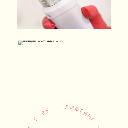
И
Ф
Т
Л
И
Н
–
Г
F
•
R
S