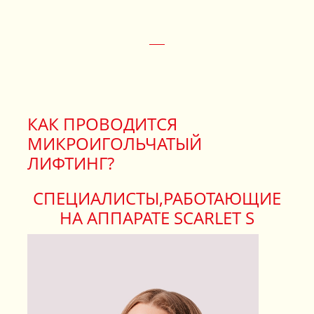
КАК ПРОВОДИТСЯ
МИКРОИГОЛЬЧАТЫЙ
ЛИФТИНГ?
СПЕЦИАЛИСТЫ,РАБОТАЮЩИЕ
НА АППАРАТЕ SCARLET S
ЗАПИСАТЬСЯ НА КОНСУЛЬТАЦИЮ
нецова
Ольг
ог
Врач дер
ПОДРОБНЕ